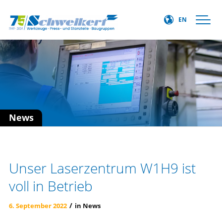
EN
News
Unser Laserzentrum W1H9 ist
voll in Betrieb
/
6. September 2022
in
News