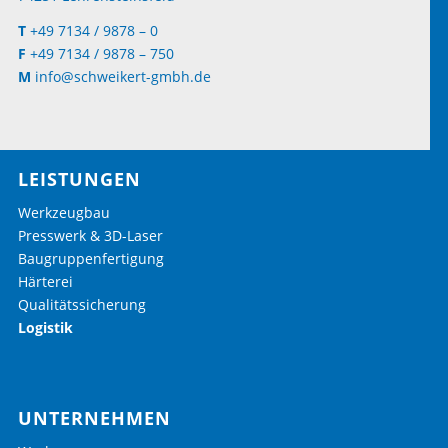
T
+49 7134 / 9878 – 0
F
+49 7134 / 9878 – 750
M
info@schweikert-gmbh.de
LEISTUNGEN
Werkzeugbau
Presswerk & 3D-Laser
Baugruppenfertigung
Härterei
Qualitätssicherung
Logistik
UNTERNEHMEN