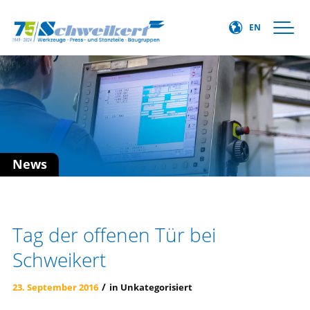
EN
News
Tag der offenen Tür bei
Schweikert
/
23. September 2016
in
Unkategorisiert