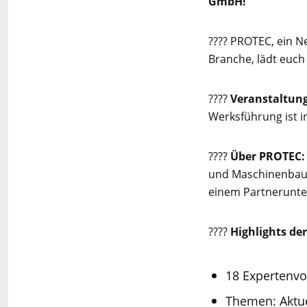
GmbH!
???? PROTEC, ein 
Branche, lädt euch
????
Veranstaltung
Werksführung ist in
????
Über PROTEC:
und Maschinenbaus,
einem Partnerunte
????️
Highlights der
18 Expertenvo
Themen: Aktu