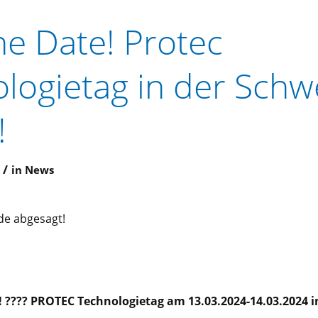
he Date! Protec
logietag in der Schw
!
/
in
News
de abgesagt!
! ???? PROTEC Technologietag am 13.03.2024-14.03.2024 i