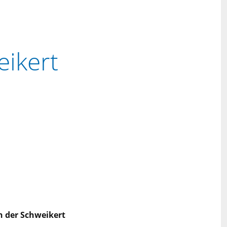
eikert
n der Schweikert