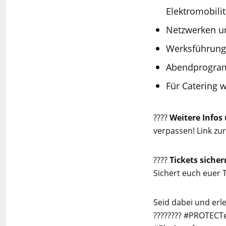
Elektromobili
Netzwerken u
Werksführung
Abendprogram
Für Catering 
????
Weitere Infos
verpassen!
Link zu
????️
Tickets sicher
Sichert euch euer T
Seid dabei und erl
???????? #PROTECT