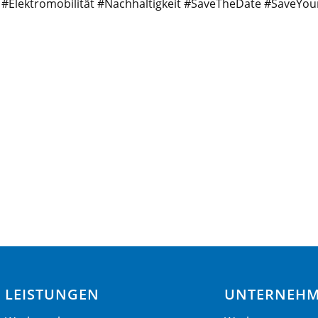
Elektromobilität #Nachhaltigkeit #SaveTheDate #SaveYour
LEISTUNGEN
UNTERNEH